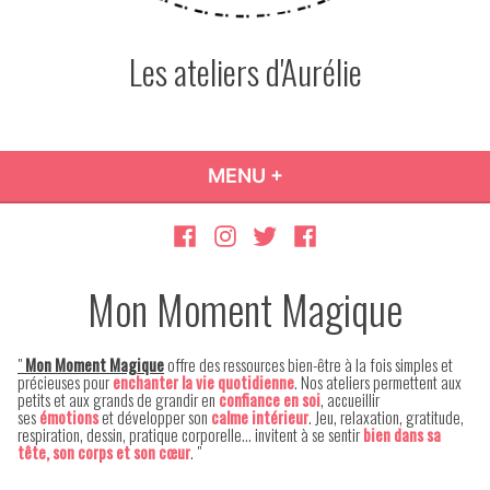
Les ateliers d'Aurélie
MENU
+
DÉPLIÉ
RÉDUIT
Page
Instagram
Twitter
Compte
Facebook
Facebook
Mon Moment Magique
"
Mon Moment Magique
offre des ressources bien-être à la fois simples et
précieuses pour
enchanter la vie quotidienne
. Nos ateliers permettent aux
petits et aux grands de grandir en
confiance en soi
, accueillir
ses
émotions
et développer son
calme intérieur
.
Jeu, relaxation, gratitude,
respiration, dessin, pratique corporelle… invitent à se sentir
bien dans sa
tête, son corps et son
cœur
. "